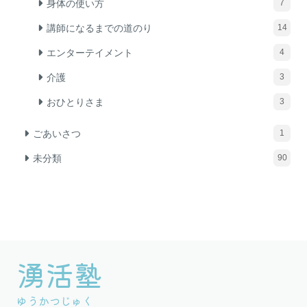
身体の使い方
7
講師になるまでの道のり
14
エンターテイメント
4
介護
3
おひとりさま
3
ごあいさつ
1
未分類
90
湧活塾
グ
ル
ゆうかつじゅく
ー