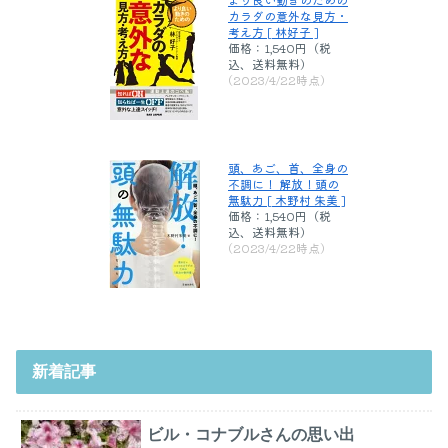
カラダの意外な見方・
考え方 [ 林好子 ]
価格：1,540円（税
込、送料無料)
(2023/4/22時点)
頭、あご、首、全身の
不調に！ 解放！頭の
無駄力 [ 木野村 朱美 ]
価格：1,540円（税
込、送料無料)
(2023/4/22時点)
新着記事
ビル・コナブルさんの思い出