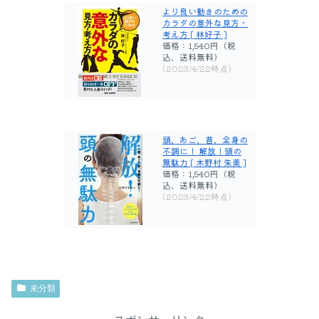
より良い動きのための
カラダの意外な見方・
考え方 [ 林好子 ]
価格：1,540円（税
込、送料無料)
(2023/4/22時点)
頭、あご、首、全身の
不調に！ 解放！頭の
無駄力 [ 木野村 朱美 ]
価格：1,540円（税
込、送料無料)
(2023/4/22時点)
未分類