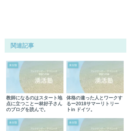
関連記事
未分類
未分類
教師になるのはスタート地
体格の違った人とワークす
点に立つことー林好子さん
るー2018サマーリトリー
のブログを読んで。
トin ドイツ。
未分類
未分類