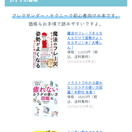
アレクサンダー・テクニーク初心者向けの本です。
価格もお手頃で読みやすいですよ。
魔法のフレーズをとな
えるだけで姿勢がよく
なるすごい本 [ 大橋し
ん ]
価格：1,100円（税
込、送料無料)
(2023/4/22時点)
イラストでわかる疲れ
ないカラダの使い方図
鑑 [ 木野村 朱美 ]
価格：1320円（税
込、送料無料)
(2022/9/4時点)
より良い動きのための