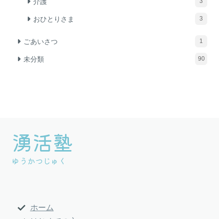
介護
3
おひとりさま
3
ごあいさつ
1
未分類
90
湧活塾
グ
ル
ゆうかつじゅく
ー
プ
リ
ン
ホーム
ク