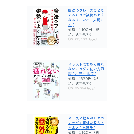
魔法のフレーズをとな
えるだけで姿勢がよく
なるすごい本 [ 大橋し
ん ]
価格：1,100円（税
込、送料無料)
(2023/4/22時点)
イラストでわかる疲れ
ないカラダの使い方図
鑑 [ 木野村 朱美 ]
価格：1320円（税
込、送料無料)
(2022/9/4時点)
より良い動きのための
カラダの意外な見方・
考え方 [ 林好子 ]
価格：1,540円（税