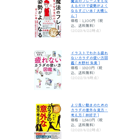
魔法のフレーズをとな
えるだけで姿勢がよく
なるすごい本 [ 大橋し
ん ]
価格：1,100円（税
込、送料無料)
(2023/4/22時点)
イラストでわかる疲れ
ないカラダの使い方図
鑑 [ 木野村 朱美 ]
価格：1320円（税
込、送料無料)
(2022/9/4時点)
より良い動きのための
カラダの意外な見方・
考え方 [ 林好子 ]
価格：1,540円（税
込、送料無料)
(2023/4/22時点)