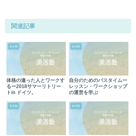
関連記事
未分類
未分類
体格の違った人とワークす
自分のためのバスタイムー
るー2018サマーリトリー
レッスン・ワークショップ
トin ドイツ。
の運営を学ぶ
未分類
未分類