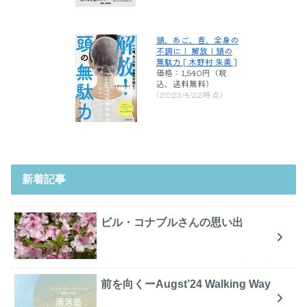
頭、あご、首、全身の
不調に！ 解放！頭の
無駄力 [ 木野村 朱美 ]
価格：1,540円（税
込、送料無料)
(2023/4/22時点)
新着記事
ビル・コナブルさんの思い出
前を向くーAugst’24 Walking Way