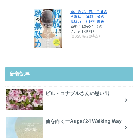
頭、あご、首、全身の
不調に！ 解放！頭の
無駄力 [ 木野村 朱美 ]
価格：1,540円（税
込、送料無料)
(2023/4/22時点)
新着記事
ビル・コナブルさんの思い出
前を向くーAugst’24 Walking Way