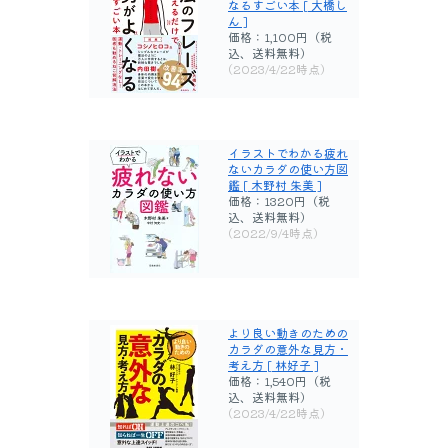
なるすごい本 [ 大橋し
ん ]
価格：1,100円（税
込、送料無料)
(2023/4/22時点)
イラストでわかる疲れ
ないカラダの使い方図
鑑 [ 木野村 朱美 ]
価格：1320円（税
込、送料無料)
(2022/9/4時点)
より良い動きのための
カラダの意外な見方・
考え方 [ 林好子 ]
価格：1,540円（税
込、送料無料)
(2023/4/22時点)