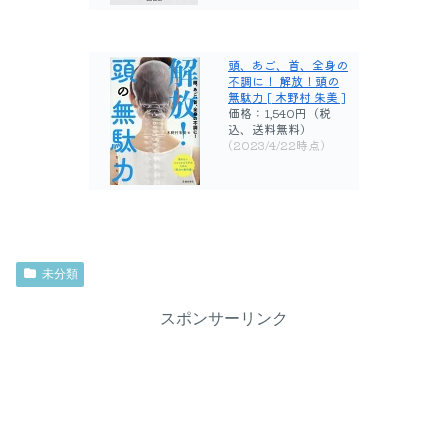
頭、あご、首、全身の
不調に！ 解放！頭の
無駄力 [ 木野村 朱美 ]
価格：1,540円（税
込、送料無料)
(2023/4/22時点)
未分類
スポンサーリンク