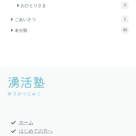
おひとりさま
3
ごあいさつ
1
未分類
90
湧活塾
グ
ル
ゆうかつじゅく
ー
プ
リ
ン
ホーム
ク
はじめての方へ