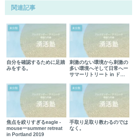
関連記事
未分類
未分類
自分を確認するために足踏
刺激のない環境から刺激の
みをする。
多い環境へそして日常へー
サマーリトリート in ドイ
ツのまとめ。
未分類
未分類
焦点を絞りすぎるeagle -
手取り足取り教わるのでは
mouseーsummer retreat
なく。
in Portland 2019