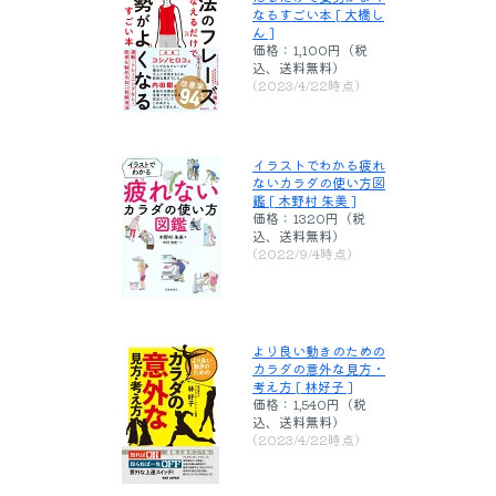
なるすごい本 [ 大橋し
ん ]
価格：1,100円（税
込、送料無料)
(2023/4/22時点)
イラストでわかる疲れ
ないカラダの使い方図
鑑 [ 木野村 朱美 ]
価格：1320円（税
込、送料無料)
(2022/9/4時点)
より良い動きのための
カラダの意外な見方・
考え方 [ 林好子 ]
価格：1,540円（税
込、送料無料)
(2023/4/22時点)