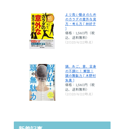
より良い動きのため
のカラダの意外な見
方・考え方 [ 林好子
]
価格：1,540円（税
込、送料無料)
(2023/4/22時点)
頭、あご、首、全身
の不調に！ 解放！
頭の無駄力 [ 木野村
朱美 ]
価格：1,540円（税
込、送料無料)
(2023/4/22時点)