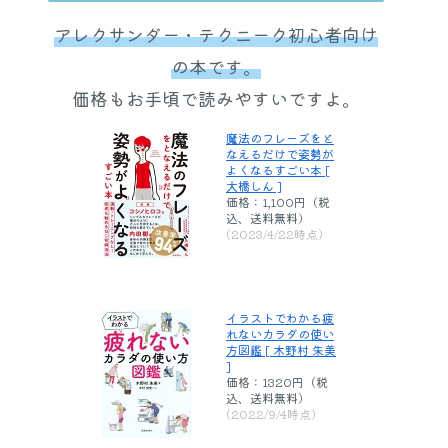
アレクサンダー・テクニーク初心者向け
の本です。
価格もお手頃で読みやすいですよ。
魔法のフレーズをと
なえるだけで姿勢が
よくなるすごい本 [
大橋しん ]
価格：1,100円（税
込、送料無料)
(2023/4/22時点)
イラストでわかる疲
れないカラダの使い
方図鑑 [ 木野村 朱美
]
価格：1320円（税
込、送料無料)
(2022/9/4時点)