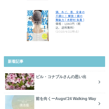
頭、あご、首、全身の
不調に！ 解放！頭の
無駄力 [ 木野村 朱美 ]
価格：1,540円（税
込、送料無料)
(2023/4/22時点)
新着記事
ビル・コナブルさんの思い出
前を向くーAugst’24 Walking Way