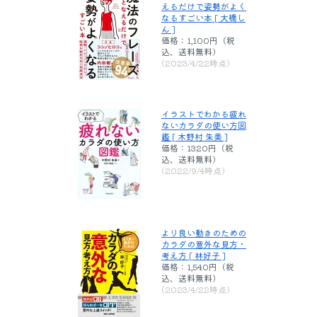
えるだけで姿勢がよく
なるすごい本 [ 大橋し
ん ]
価格：1,100円（税
込、送料無料)
(2023/4/22時点)
イラストでわかる疲れ
ないカラダの使い方図
鑑 [ 木野村 朱美 ]
価格：1320円（税
込、送料無料)
(2022/9/4時点)
より良い動きのための
カラダの意外な見方・
考え方 [ 林好子 ]
価格：1,540円（税
込、送料無料)
(2023/4/22時点)