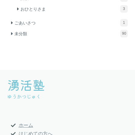
おひとりさま
3
ごあいさつ
1
未分類
90
湧活塾
グ
ル
ゆうかつじゅく
ー
プ
リ
ン
ホーム
ク
はじめての方へ