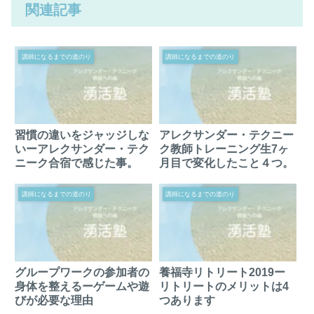
関連記事
講師になるまでの道のり
講師になるまでの道のり
習慣の違いをジャッジしな
アレクサンダー・テクニー
いーアレクサンダー・テク
ク教師トレーニング生7ヶ
ニーク合宿で感じた事。
月目で変化したこと４つ。
講師になるまでの道のり
講師になるまでの道のり
グループワークの参加者の
養福寺リトリート2019ー
身体を整えるーゲームや遊
リトリートのメリットは4
びが必要な理由
つあります