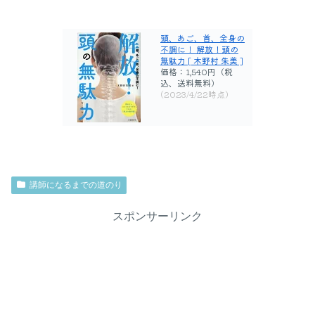
頭、あご、首、全身の
不調に！ 解放！頭の
無駄力 [ 木野村 朱美 ]
価格：1,540円（税
込、送料無料)
(2023/4/22時点)
講師になるまでの道のり
スポンサーリンク