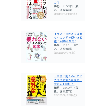
ん ]
価格：1,100円（税
込、送料無料)
(2023/4/22時点)
イラストでわかる疲れ
ないカラダの使い方図
鑑 [ 木野村 朱美 ]
価格：1320円（税
込、送料無料)
(2022/9/4時点)
より良い動きのための
カラダの意外な見方・
考え方 [ 林好子 ]
価格：1,540円（税
込、送料無料)
(2023/4/22時点)