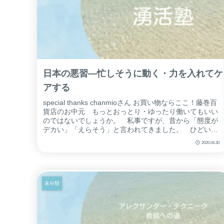
日本の悪習―忙しそうに動く・力を入れてケ
アする
special thanks chanmioさん お買い物ならここ！藤巻百
貨店のお中元 もっとおっとり・ゆったり働いてもいい
のではないでしょうか。 私事ですが、昔から「態度が
デカい」「えらそう」と言われてきました。 ひどい時
には「働いていな...
2020.04.30
未分類