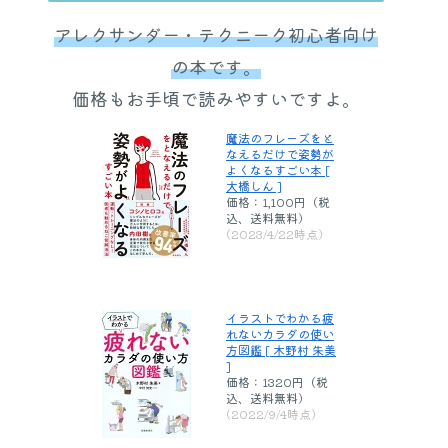
アレクサンダー・テクニーク初心者向け
の本です。
価格もお手頃で読みやすいですよ。
魔法のフレーズをと
なえるだけで姿勢が
よくなるすごい本 [
大橋しん ]
価格：1,100円（税
込、送料無料)
(2023/4/22時点)
イラストでわかる疲
れないカラダの使い
方図鑑 [ 木野村 朱美
]
価格：1320円（税
込、送料無料)
(2022/9/4時点)